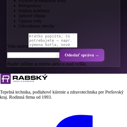
Plynové & elektrické kotly
Rekuperácia
Solárne kolektory
Jadrové vŕtanie
Úprava vody
Odvodnenie strechy
Vaša správa
Odoslať správu →
Použiť môžete aj telefón alebo e-mail vyššie.
Tepelná technika, podlahové kúrenie a zdravotechnika pre Prešovský
kraj. Rodinná firma od
1993
.