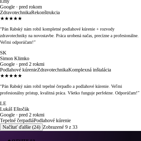
Emy
Google ·
pred rokom
Zdravotechnika
Rekonštrukcia
★★★★★
“
Pán Rabský nám robil kompletné podlahové kúrenie + rozvody
zdravotechniky na novostavbe. Práca urobená načas, precízne a profesionálne.
Veľmi odporúčam!
”
SK
Simon Klimko
Google ·
pred 2 rokmi
Podlahové kúrenie
Zdravotechnika
Komplexná inštalácia
★★★★★
“
Pán Rabský nám robil tepelné čerpadlo a podlahové kúrenie. Veľmi
profesionálny prístup, kvalitná práca. Všetko funguje perfektne. Odporúčam!
”
LE
Lukáš Eštočák
Google ·
pred 2 rokmi
Tepelné čerpadlá
Podlahové kúrenie
Načítať ďalšie (
24
)
Zobrazené
9
z
33
◆ OZVITE SA