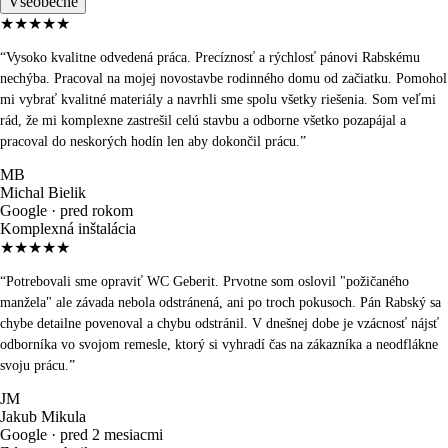
Všeobecné
★★★★★
“
Vysoko kvalitne odvedená práca. Precíznosť a rýchlosť pánovi Rabskému
nechýba. Pracoval na mojej novostavbe rodinného domu od začiatku. Pomohol
mi vybrať kvalitné materiály a navrhli sme spolu všetky riešenia. Som veľmi
rád, že mi komplexne zastrešil celú stavbu a odborne všetko pozapájal a
pracoval do neskorých hodín len aby dokončil prácu.
”
MB
Michal Bielik
Google ·
pred rokom
Komplexná inštalácia
★★★★★
“
Potrebovali sme opraviť WC Geberit. Prvotne som oslovil "požičaného
manžela" ale závada nebola odstránená, ani po troch pokusoch. Pán Rabský sa
chybe detailne povenoval a chybu odstránil. V dnešnej dobe je vzácnosť nájsť
odborníka vo svojom remesle, ktorý si vyhradí čas na zákazníka a neodflákne
svoju prácu.
”
JM
Jakub Mikula
Google ·
pred 2 mesiacmi