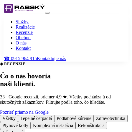
Služby
Realizácie
Recenzie
Obchod
O nás
Kontakt
☎
0915 964 915
Kontaktujte nás
◆ RECENZIE
Čo o nás hovoria
naši klienti
.
33
+ Google recenzií, priemer
4,9
★. Všetky pochádzajú od
skutočných zákazníkov. Filtrujte podľa toho, čo hľadáte.
Pozrieť priamo na Google →
Všetky
Tepelné čerpadlá
Podlahové kúrenie
Zdravotechnika
Plynové kotly
Komplexná inštalácia
Rekonštrukcia