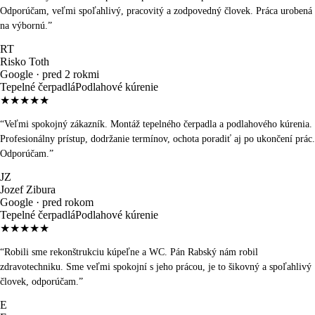
Odporúčam, veľmi spoľahlivý, pracovitý a zodpovedný človek. Práca urobená
na výbornú.
”
RT
Risko Toth
Google ·
pred 2 rokmi
Tepelné čerpadlá
Podlahové kúrenie
★★★★★
“
Veľmi spokojný zákazník. Montáž tepelného čerpadla a podlahového kúrenia.
Profesionálny prístup, dodržanie termínov, ochota poradiť aj po ukončení prác.
Odporúčam.
”
JZ
Jozef Zibura
Google ·
pred rokom
Tepelné čerpadlá
Podlahové kúrenie
★★★★★
“
Robili sme rekonštrukciu kúpeľne a WC. Pán Rabský nám robil
zdravotechniku. Sme veľmi spokojní s jeho prácou, je to šikovný a spoľahlivý
človek, odporúčam.
”
E