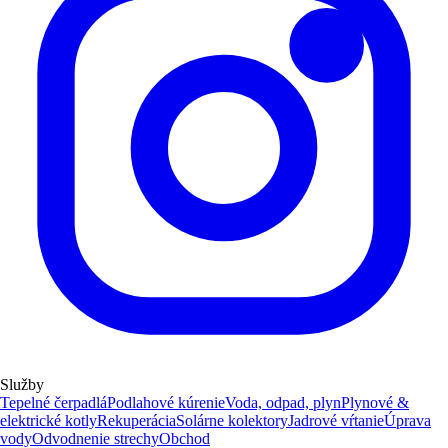
Služby
Tepelné čerpadlá
Podlahové kúrenie
Voda, odpad, plyn
Plynové &
elektrické kotly
Rekuperácia
Solárne kolektory
Jadrové vŕtanie
Úprava
vody
Odvodnenie strechy
Obchod