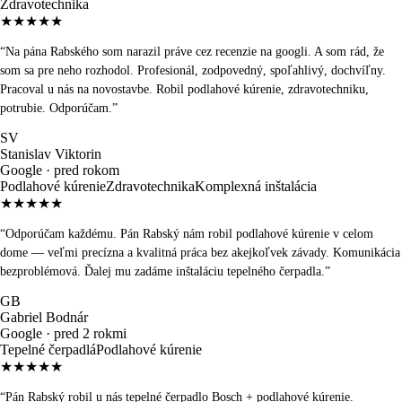
Zdravotechnika
★★★★★
“
Na pána Rabského som narazil práve cez recenzie na googli. A som rád, že
som sa pre neho rozhodol. Profesionál, zodpovedný, spoľahlivý, dochvíľny.
Pracoval u nás na novostavbe. Robil podlahové kúrenie, zdravotechniku,
potrubie. Odporúčam.
”
SV
Stanislav Viktorin
Google ·
pred rokom
Podlahové kúrenie
Zdravotechnika
Komplexná inštalácia
★★★★★
“
Odporúčam každému. Pán Rabský nám robil podlahové kúrenie v celom
dome — veľmi precízna a kvalitná práca bez akejkoľvek závady. Komunikácia
bezproblémová. Ďalej mu zadáme inštaláciu tepelného čerpadla.
”
GB
Gabriel Bodnár
Google ·
pred 2 rokmi
Tepelné čerpadlá
Podlahové kúrenie
★★★★★
“
Pán Rabský robil u nás tepelné čerpadlo Bosch + podlahové kúrenie.