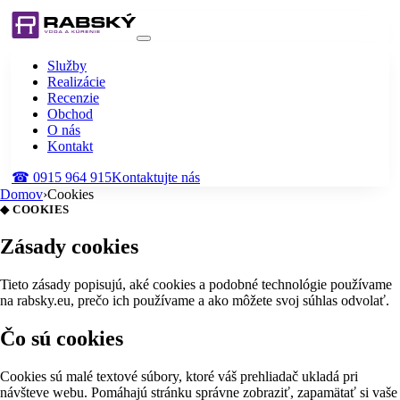
Služby
Realizácie
Recenzie
Obchod
O nás
Kontakt
☎
0915 964 915
Kontaktujte nás
Domov
›
Cookies
◆ COOKIES
Zásady cookies
Tieto zásady popisujú, aké cookies a podobné technológie používame
na rabsky.eu, prečo ich používame a ako môžete svoj súhlas odvolať.
Čo sú cookies
Cookies sú malé textové súbory, ktoré váš prehliadač ukladá pri
návšteve webu. Pomáhajú stránku správne zobraziť, zapamätať si vaše