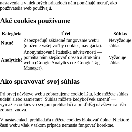
nastavenia a v niektorých prípadoch nám pomáhajú merať, ako
používatelia web používajú.
Aké cookies používame
Kategória
Účel
Súhlas
Zabezpečujú základné fungovanie webu
Nevyžaduje
Nutné
(uloženie vašej voľby cookies, navigácia).
súhlas
Anonymizovaná štatistika návštevnosti —
pomáha nám zlepšovať obsah a štruktúru
Vyžaduje
Analytické
webu (Google Analytics cez Google Tag
súhlas
Manager).
Ako spravovať svoj súhlas
Pri prvej návšteve webu zobrazujeme cookie lištu, kde môžete súhlas
udeliť alebo zamietnuť. Súhlas môžete kedykoľvek zmeniť —
vymažte cookies vo svojom prehliadači a pri ďalšej návšteve sa lišta
zobrazí znova.
V nastaveniach prehliadača môžete cookies blokovať úplne. Niektoré
časti webu však v takom prípade nemusia fungovať korektne.