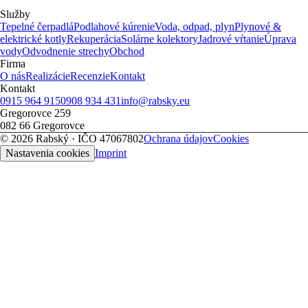
Služby
Tepelné čerpadlá
Podlahové kúrenie
Voda, odpad, plyn
Plynové &
elektrické kotly
Rekuperácia
Solárne kolektory
Jadrové vŕtanie
Úprava
vody
Odvodnenie strechy
Obchod
Firma
O nás
Realizácie
Recenzie
Kontakt
Kontakt
0915 964 915
0908 934 431
info@rabsky.eu
Gregorovce 259
082 66
Gregorovce
©
2026
Rabský
· IČO
47067802
Ochrana údajov
Cookies
Nastavenia cookies
Imprint