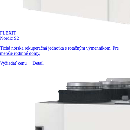
FLEXIT
Nordic S2
Tichá nórska rekuperačná jednotka s rotačným výmenníkom. Pre
menšie rodinné domy.
Vyžiadať cenu →
Detail