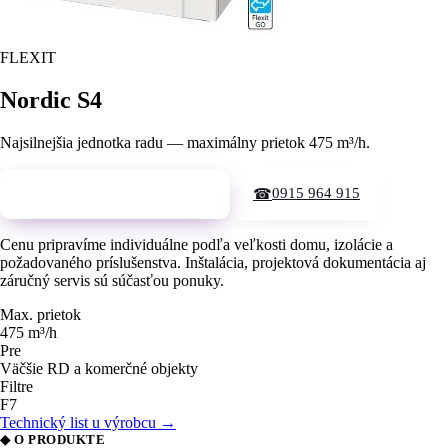
FLEXIT
Nordic S4
Najsilnejšia jednotka radu — maximálny prietok 475 m³/h.
0915 964 915
Vyžiadať cenovú ponuku →
☎
Cenu pripravíme individuálne podľa veľkosti domu, izolácie a
požadovaného príslušenstva. Inštalácia, projektová dokumentácia aj
záručný servis sú súčasťou ponuky.
Max. prietok
475 m³/h
Pre
Väčšie RD a komerčné objekty
Filtre
F7
Technický list u výrobcu →
◆ O PRODUKTE