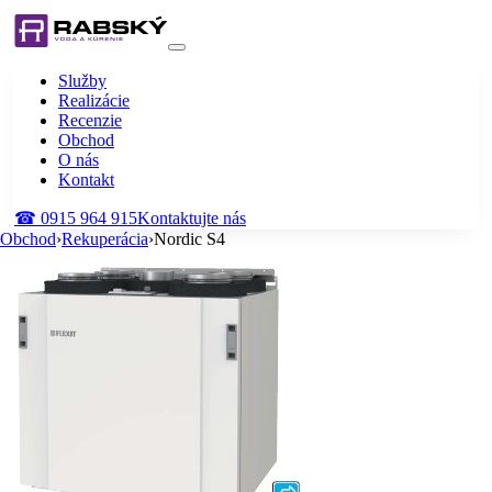
Služby
Realizácie
Recenzie
Obchod
O nás
Kontakt
☎
0915 964 915
Kontaktujte nás
Obchod
›
Rekuperácia
›
Nordic S4