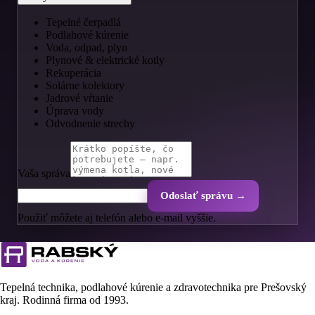
Tepelné čerpadlá
Podlahové kúrenie
Voda, odpad, plyn
Plynové & elektrické kotly
Rekuperácia
Solárne kolektory
Jadrové vŕtanie
Úprava vody
Odvodnenie strechy
Vaša správa
Odoslať správu →
Použiť môžete aj telefón alebo e-mail vyššie.
Tepelná technika, podlahové kúrenie a zdravotechnika pre Prešovský
kraj. Rodinná firma od
1993
.