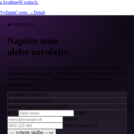
a kvalitnejší vzduch.
Vyžiadať cenu →
Detail
◆ OZVITE SA
Napíšte nám
alebo zavolajte.
Stačí pár riadkov o vašom projekte. Ozveme sa vám čoskoro a
dohodneme ďalší postup. Pôsobíme najmä v okruhu okolo 100
km od Prešova — pri väčších zákazkách sa dohodneme
individuálne.
Telefón
0915 964 915
E-mail
info@rabsky.eu
Adresa
Gregorovce 259, 082 66
Meno
E-mail
Telefón
Služba (voliteľné)
— vyberte službu —