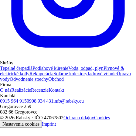
Služby
Tepelné čerpadlá
Podlahové kúrenie
Voda, odpad, plyn
Plynové &
elektrické kotly
Rekuperácia
Solárne kolektory
Jadrové vŕtanie
Úprava
vody
Odvodnenie strechy
Obchod
Firma
O nás
Realizácie
Recenzie
Kontakt
Kontakt
0915 964 915
0908 934 431
info@rabsky.eu
Gregorovce 259
082 66
Gregorovce
©
2026
Rabský
· IČO
47067802
Ochrana údajov
Cookies
Nastavenia cookies
Imprint