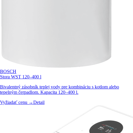
BOSCH
Stora WST 120–400 l
Bivalentný zásobník teplej vody pre kombináciu s kotlom alebo
tepelným čerpadlom. Kapacita 120–400 l.
Vyžiadať cenu →
Detail