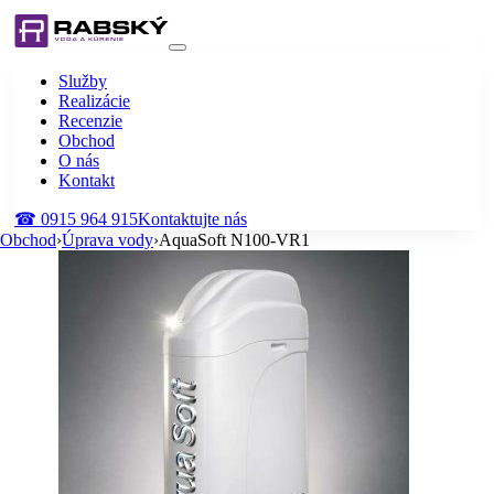
Služby
Realizácie
Recenzie
Obchod
O nás
Kontakt
☎
0915 964 915
Kontaktujte nás
Obchod
›
Úprava vody
›
AquaSoft N100-VR1