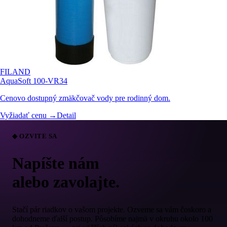
FILAND
AquaSoft 100-VR34
Cenovo dostupný zmäkčovač vody pre rodinný dom.
Vyžiadať cenu →
Detail
◆ OZVITE SA
Napíšte nám
alebo zavolajte.
Stačí pár riadkov o vašom projekte. Ozveme sa vám čoskoro a
dohodneme ďalší postup. Pôsobíme najmä v okruhu okolo 100