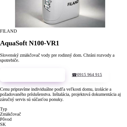
FILAND
AquaSoft N100-VR1
Slovenský zmäkčovač vody pre rodinný dom. Chráni rozvody a
spotrebiče.
0915 964 915
Vyžiadať cenovú ponuku →
☎
Cenu pripravíme individuálne podľa veľkosti domu, izolácie a
požadovaného príslušenstva. Inštalácia, projektová dokumentácia aj
záručný servis sú súčasťou ponuky.
Typ
Zmäkčovač
Pôvod
SK