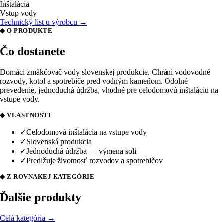
Inštalácia
Vstup vody
Technický list u výrobcu →
◆ O PRODUKTE
Čo dostanete
Domáci zmäkčovač vody slovenskej produkcie. Chráni vodovodné
rozvody, kotol a spotrebiče pred vodným kameňom. Odolné
prevedenie, jednoduchá údržba, vhodné pre celodomovú inštaláciu na
vstupe vody.
◆ VLASTNOSTI
✓
Celodomová inštalácia na vstupe vody
✓
Slovenská produkcia
✓
Jednoduchá údržba — výmena soli
✓
Predlžuje životnosť rozvodov a spotrebičov
◆ Z ROVNAKEJ KATEGÓRIE
Ďalšie produkty
Celá kategória →