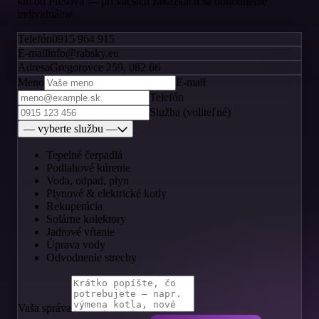
km od Prešova — pri väčších zákazkách sa dohodneme
individuálne.
Telefón
0915 964 915
E-mail
info@rabsky.eu
Adresa
Gregorovce 259, 082 66
Meno
E-mail
Telefón
Služba (voliteľné)
— vyberte službu —
Tepelné čerpadlá
Podlahové kúrenie
Voda, odpad, plyn
Plynové & elektrické kotly
Rekuperácia
Solárne kolektory
Jadrové vŕtanie
Úprava vody
Odvodnenie strechy
Vaša správa