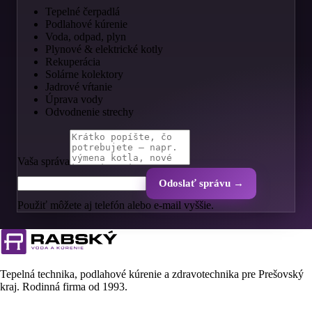
Tepelné čerpadlá
Podlahové kúrenie
Voda, odpad, plyn
Plynové & elektrické kotly
Rekuperácia
Solárne kolektory
Jadrové vŕtanie
Úprava vody
Odvodnenie strechy
Vaša správa
Odoslať správu →
Použiť môžete aj telefón alebo e-mail vyššie.
Tepelná technika, podlahové kúrenie a zdravotechnika pre Prešovský
kraj. Rodinná firma od
1993
.