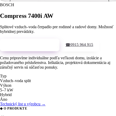
BOSCH
Compress 7400i AW
Splitové vzduch–voda čerpadlo pre rodinné a radové domy. Možnosť
hybridnej prevádzky.
0915 964 915
Vyžiadať cenovú ponuku →
☎
Cenu pripravíme individuálne podľa veľkosti domu, izolácie a
požadovaného príslušenstva. Inštalácia, projektová dokumentácia aj
záručný servis sú súčasťou ponuky.
Typ
Vzduch–voda split
Výkon
5–7 kW
Hybrid
Áno
Technický list u výrobcu →
◆ O PRODUKTE