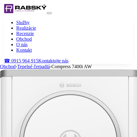
Služby
Realizácie
Recenzie
Obchod
O nás
Kontakt
☎
0915 964 915
Kontaktujte nás
Obchod
›
Tepelné čerpadlá
›
Compress 7400i AW