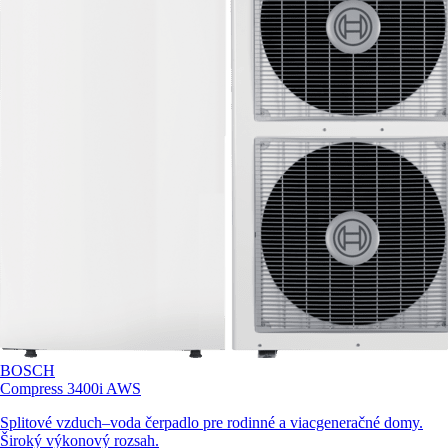
BOSCH
Compress 3400i AWS
Splitové vzduch–voda čerpadlo pre rodinné a viacgeneračné domy.
Široký výkonový rozsah.