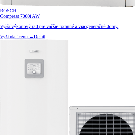
BOSCH
Compress 7000i AW
Vyšší výkonový rad pre väčšie rodinné a viacgeneračné domy.
Vyžiadať cenu →
Detail