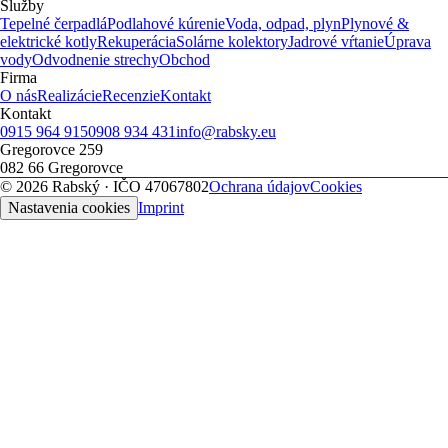
Služby
Tepelné čerpadlá
Podlahové kúrenie
Voda, odpad, plyn
Plynové &
elektrické kotly
Rekuperácia
Solárne kolektory
Jadrové vŕtanie
Úprava
vody
Odvodnenie strechy
Obchod
Firma
O nás
Realizácie
Recenzie
Kontakt
Kontakt
0915 964 915
0908 934 431
info@rabsky.eu
Gregorovce 259
082 66
Gregorovce
©
2026
Rabský
· IČO
47067802
Ochrana údajov
Cookies
Nastavenia cookies
Imprint