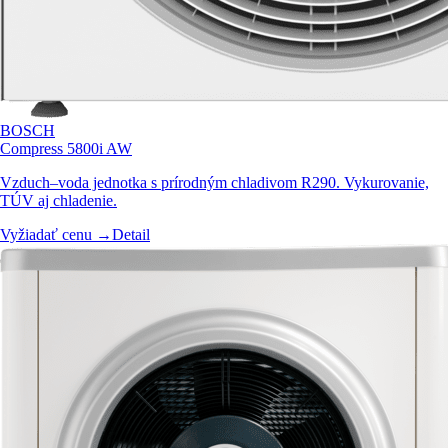
BOSCH
Compress 5800i AW
Vzduch–voda jednotka s prírodným chladivom R290. Vykurovanie,
TÚV aj chladenie.
Vyžiadať cenu →
Detail