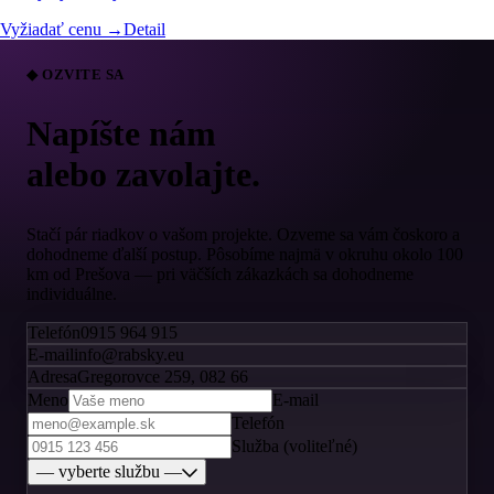
Vyžiadať cenu →
Detail
◆ OZVITE SA
Napíšte nám
alebo zavolajte.
Stačí pár riadkov o vašom projekte. Ozveme sa vám čoskoro a
dohodneme ďalší postup. Pôsobíme najmä v okruhu okolo 100
km od Prešova — pri väčších zákazkách sa dohodneme
individuálne.
Telefón
0915 964 915
E-mail
info@rabsky.eu
Adresa
Gregorovce 259, 082 66
Meno
E-mail
Telefón
Služba (voliteľné)
— vyberte službu —